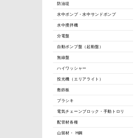
防油堤
水中ポンプ・水中サンドポンプ
水中攪拌機
分電盤
自動ポンプ盤（起動盤）
無線盤
ハイワッシャー
投光機（エリアライト）
敷鉄板
プラシキ
電気チェーンブロック・手動トロリ
配管材各種
山留材・ H鋼