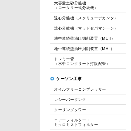
大容量土砂分離機
（ロータリー式分級機）
遠心分離機（スクリューデカンタ）
遠心分離機（マッドセパマシーン）
地中連続壁油圧掘削装置（MEH）
地中連続壁油圧掘削装置（MHL）
トレミー管
（水中コンクリート打設配管）
ケーソン工事
オイルフリーコンプレッサー
レシーバータンク
クーリングタワー
エアーフィルター・
ミクロミストフィルター