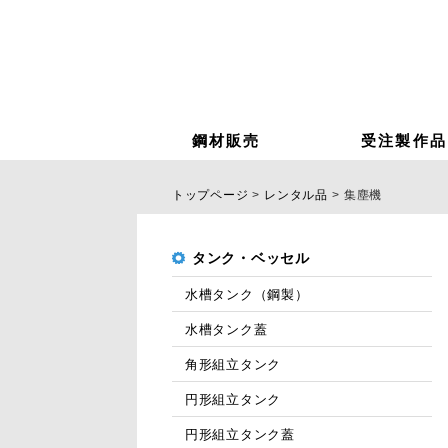
鋼材販売
受注製作品
トップページ
レンタル品
集塵機
タンク・ベッセル
水槽タンク（鋼製）
水槽タンク蓋
角形組立タンク
円形組立タンク
円形組立タンク蓋