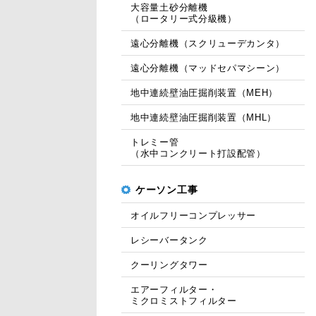
大容量土砂分離機
（ロータリー式分級機）
遠心分離機（スクリューデカンタ）
遠心分離機（マッドセパマシーン）
地中連続壁油圧掘削装置（MEH）
地中連続壁油圧掘削装置（MHL）
トレミー管
（水中コンクリート打設配管）
ケーソン工事
オイルフリーコンプレッサー
レシーバータンク
クーリングタワー
エアーフィルター・
ミクロミストフィルター