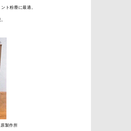
メント粉塵に最適。
現。
荏原製作所