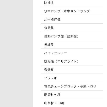
防油堤
水中ポンプ・水中サンドポンプ
水中攪拌機
分電盤
自動ポンプ盤（起動盤）
無線盤
ハイワッシャー
投光機（エリアライト）
敷鉄板
プラシキ
電気チェーンブロック・手動トロリ
配管材各種
山留材・ H鋼