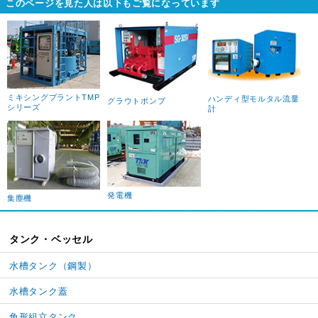
このページを見た人は以下もご覧になっています
ミキシングプラントTMP
ハンディ型モルタル流量
グラウトポンプ
シリーズ
計
発電機
集塵機
タンク・ベッセル
水槽タンク（鋼製）
水槽タンク蓋
角形組立タンク