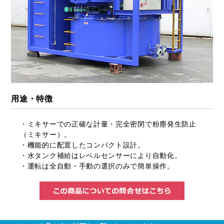
用途・特徴
・ミキサーでの正確な計量・完全密閉で粉塵発生防止
（ミキサー）。
・機能的に配置したコンパクト設計。
・水タンク補給はレベルセンサーにより自動化。
・運転は全自動・手動の選択のみで簡単操作。
この商品に