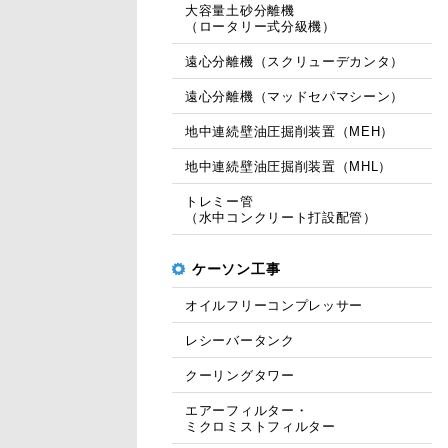
大容量土砂分離機
（ロータリー式分級機）
遠心分離機（スクリューデカンタ）
遠心分離機（マッドセパマシーン）
地中連続壁油圧掘削装置（MEH）
地中連続壁油圧掘削装置（MHL）
トレミー管
（水中コンクリート打設配管）
ケーソン工事
オイルフリーコンプレッサー
レシーバータンク
クーリングタワー
エアーフィルター・
ミクロミストフィルター