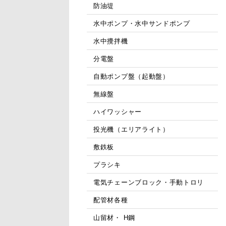
防油堤
水中ポンプ・水中サンドポンプ
水中攪拌機
分電盤
自動ポンプ盤（起動盤）
無線盤
ハイワッシャー
投光機（エリアライト）
敷鉄板
プラシキ
電気チェーンブロック・手動トロリ
配管材各種
山留材・ H鋼