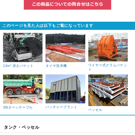
この商品に
このページを見た人は以下もご覧になっています
ワイヤー式クラムバケッ
タイヤ洗浄機
12m³ 排土バケット
ト
バッチャープラント
30tターンテーブル
ベッセル
タンク・ベッセル