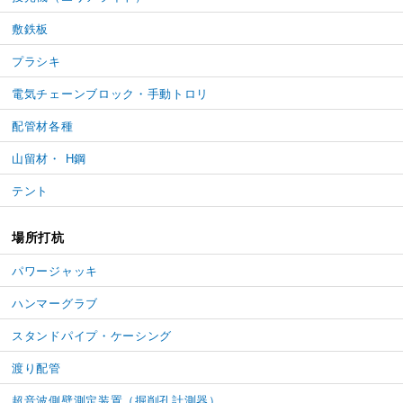
敷鉄板
プラシキ
電気チェーンブロック・手動トロリ
配管材各種
山留材・ H鋼
テント
場所打杭
パワージャッキ
ハンマーグラブ
スタンドパイプ・ケーシング
渡り配管
超音波側壁測定装置（掘削孔計測器）